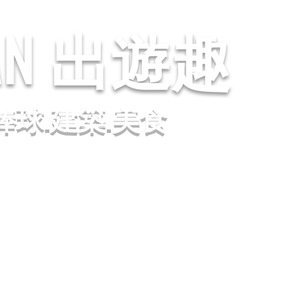
AN
出遊趣
棒球.建築.美食