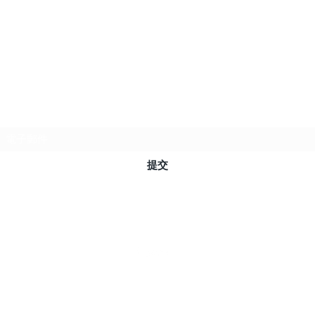
訂閱表單
提交
©2021 by chufan.tw. Proudly created with