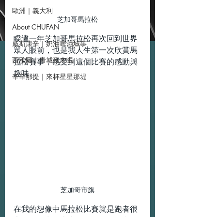
歐洲｜義大利
芝加哥馬拉松
About CHUFAN
睽違一年芝加哥馬拉松再次回到世界
威斯康辛｜奶油啤酒城事
眾人眼前，也是我人生第一次欣賞馬
西雅圖｜青城夜未眠
拉松賽事，感受到這個比賽的感動與
趣味。
辛辛那提｜來杯星星那堤
芝加哥市旗
在我的想像中馬拉松比賽就是跑者很