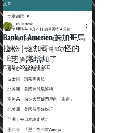
文章
文章總匯
chufantzou
文章總匯
2022年10月21日
讀畢需時 4 分鐘
Bank of America 芝加哥馬
北美洲｜美國職棒30主場巡禮
拉松｜芝加哥｜奇怪的
芝加哥｜奇怪的「芝」識增加了
「芝」識增加了
紐約｜紐約客五分熟
已更新：
2023年3月20日
邁阿密｜邁阿密風雲
波士頓｜請茶明再波
北美洲｜美國棒球場巡禮
聖路易｜前進大西部門戶的「密密」
北美洲｜美國留學好好玩
亞洲｜去日本說走就走
墨西哥｜「墨」然回首Amigo