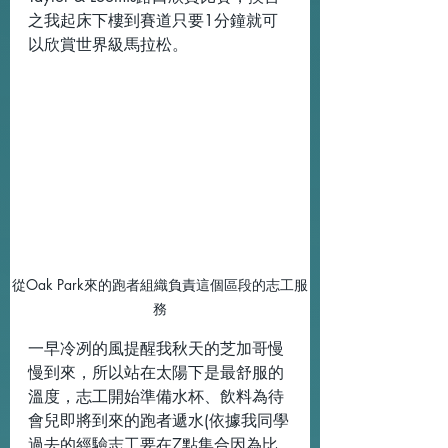
之我起床下樓到賽道只要1分鐘就可
以欣賞世界級馬拉松。
從Oak Park來的跑者組織負責這個區段的志工服
務
一早冷冽的風提醒我秋天的芝加哥慢
慢到來，所以站在太陽下是最舒服的
溫度，志工開始準備水杯、飲料為待
會兒即將到來的跑者遞水(依據我同學
過去的經驗志工要在7點集合因為比