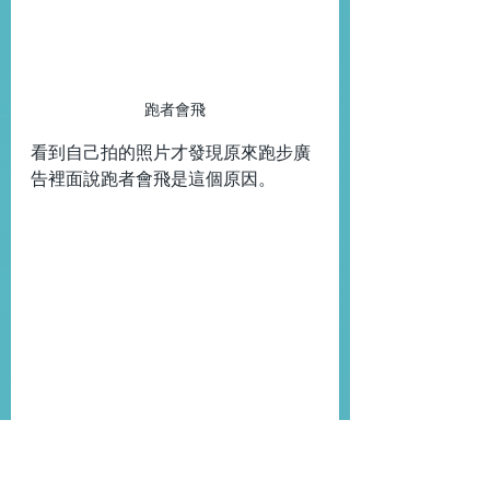
跑者會飛
看到自己拍的照片才發現原來跑步廣
告裡面說跑者會飛是這個原因。
跑者的體態多屬瘦長
而且發現跑者的小腿肌並沒有我想像