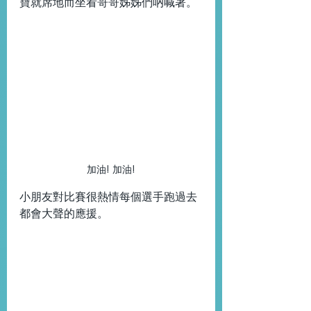
寶就席地而坐看哥哥姊姊們吶喊著。
加油! 加油!
小朋友對比賽很熱情每個選手跑過去
都會大聲的應援。