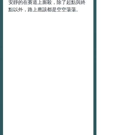
安靜的在賽道上廝殺，除了起點與終
點以外，路上應該都是空空蕩蕩。