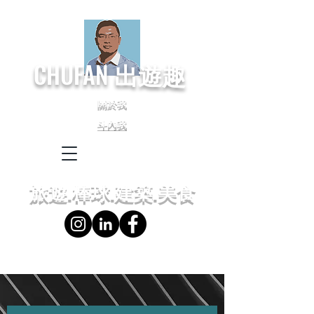
CHUFAN
出遊趣
關於我
斗內我
← Language
← 語言設定
旅遊.棒球.建築.美食