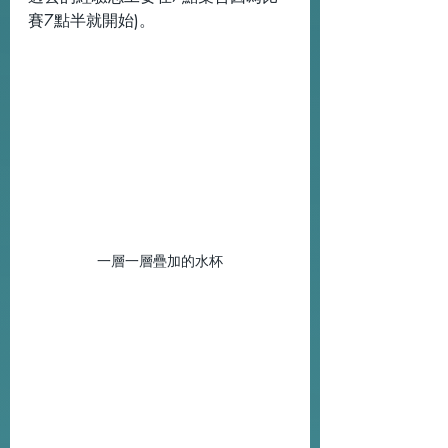
賽7點半就開始)。
一層一層疊加的水杯