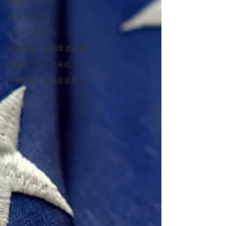
Amigo
歐洲｜義大利
About CHUFAN
威斯康辛｜奶油啤酒城事
西雅圖｜青城夜未眠
辛辛那提｜來杯星星那堤