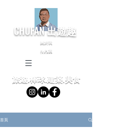
CHUFAN
出遊趣
關於我
斗內我
← Language
← 語言設定
旅遊.棒球.建築.美食
首頁