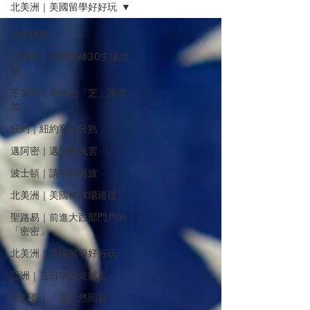
北美洲｜美國留學好好玩
文章總匯
北美洲｜美國職棒30主場巡
禮
芝加哥｜奇怪的「芝」識增
加了
紐約｜紐約客五分熟
邁阿密｜邁阿密風雲
波士頓｜請茶明再波
北美洲｜美國棒球場巡禮
聖路易｜前進大西部門戶的
「密密」
北美洲｜美國留學好好玩
亞洲｜去日本說走就走
墨西哥｜「墨」然回首