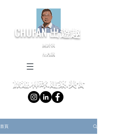
CHUFAN
出遊趣
關於我
斗內我
← Language
← 語言設定
旅遊.棒球.建築.美食
首頁