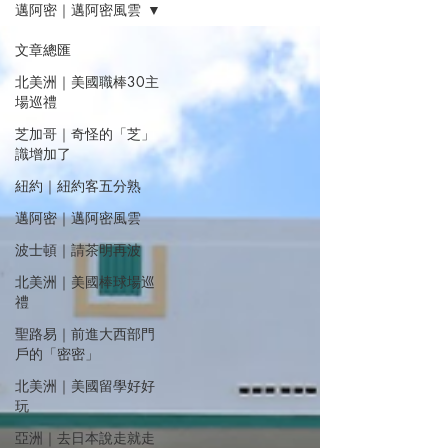
邁阿密｜邁阿密風雲
文章總匯
北美洲｜美國職棒30主
場巡禮
芝加哥｜奇怪的「芝」
識增加了
紐約｜紐約客五分熟
邁阿密｜邁阿密風雲
波士頓｜請茶明再波
北美洲｜美國棒球場巡
禮
聖路易｜前進大西部門
戶的「密密」
北美洲｜美國留學好好
玩
亞洲｜去日本說走就走