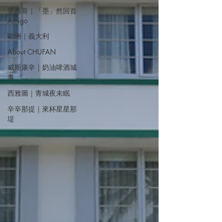
墨西哥｜「墨」然回首
Amigo
歐洲｜義大利
About CHUFAN
威斯康辛｜奶油啤酒城
事
西雅圖｜青城夜未眠
辛辛那提｜來杯星星那
堤