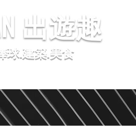
AN
出遊趣
棒球.建築.美食