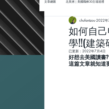
文章總匯
北美洲｜美國職棒30主場巡禮
chufantzou
2022
北美洲｜美國棒球場巡禮
聖路易｜
如何自己
學!!(建
墨西哥｜「墨」然回首Amigo
歐洲
已更新：
2022年7月4日
好想去美國讀書?
這篇文章就知道要