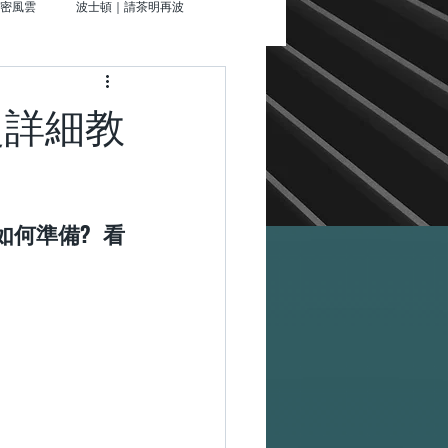
密風雲
波士頓｜請茶明再波
就走
超詳細教
夜未眠
辛辛那提｜來杯星星那堤
何準備?  看