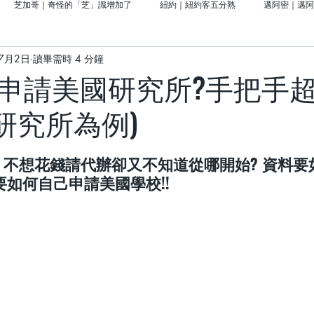
芝加哥｜奇怪的「芝」識增加了
紐約｜紐約客五分熟
邁阿密｜邁阿
年7月2日
讀畢需時 4 分鐘
前進大西部門戶的「密密」
北美洲｜美國留學好好玩
亞洲｜去日本說走
申請美國研究所?手把手
築研究所為例)
｜義大利
About CHUFAN
威斯康辛｜奶油啤酒城事
西雅圖｜青城
 不想花錢請代辦卻又不知道從哪開始? 資料要如
如何自己申請美國學校!!