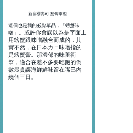
新宿櫻壽司 蟹膏軍艦
這個也是我的必點單品，「螃蟹味
」。或許你會誤以為是字面上
噌
用螃蟹跟味噌融合而成的，其
實不然，在日本カニ味噌指的
是螃蟹膏。那濃郁的味蕾衝
擊，適合在差不多要吃飽的倒
數幾貫讓海鮮鮮味留在嘴巴內
繞個三日。