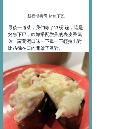
新宿櫻壽司 烤魚下巴
最後一道菜，我們等了20分鐘，這是
烤魚下巴，軟嫩搭配微焦的表皮香氣
佐上蘿蔔泥口味一下重一下輕拉出對
比彷彿在口內開啟了派對。