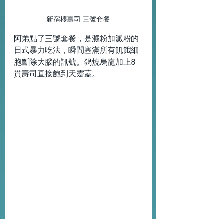
新宿櫻壽司 三號套餐
阿弟點了三號套餐，是澱粉加澱粉的
日式暴力吃法，瞬間塞滿所有飢餓細
胞斷除大腦的訊號。鍋燒烏龍加上8
貫壽司直接飽到天靈蓋。