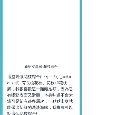
新宿櫻壽司 花枝綜合
這盤叫做花枝綜合(いか づくじ=ika 
dukuji）有長槍花枝、花枝和花枝
腳，我很喜歡這一類頭足類，因為它
有嚼勁表面又滑順，本身味道不會太
濃可是卻有很多層次，一點點山葵就
能帶出新鮮的淡淡海味，我推薦可以
點這個花枝綜合!