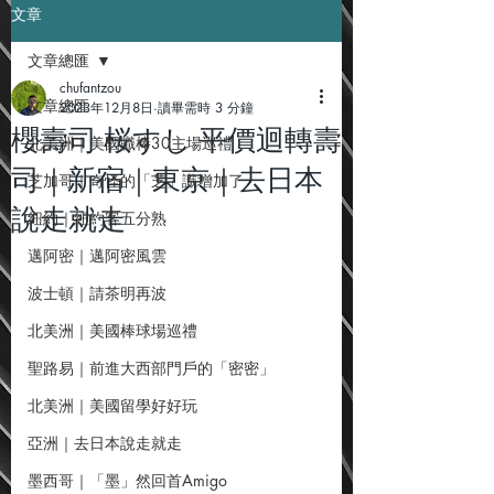
文章
文章總匯
chufantzou
文章總匯
2023年12月8日
讀畢需時 3 分鐘
櫻壽司 桜すし 平價迴轉壽
北美洲｜美國職棒30主場巡禮
司｜新宿｜東京｜去日本
芝加哥｜奇怪的「芝」識增加了
說走就走
紐約｜紐約客五分熟
邁阿密｜邁阿密風雲
波士頓｜請茶明再波
北美洲｜美國棒球場巡禮
聖路易｜前進大西部門戶的「密密」
北美洲｜美國留學好好玩
亞洲｜去日本說走就走
墨西哥｜「墨」然回首Amigo