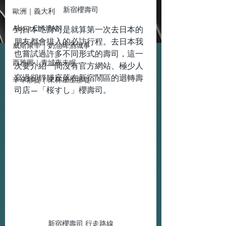
新宿櫻壽司
歐洲｜義大利
About CHUFAN
到日本吃壽司是就算第一次去日本的
朋友都會排入的必訪行程。去日本我
威斯康辛｜奶油啤酒城事
也嘗試過許多不同形式的壽司，這一
西雅圖｜青城夜未眠
次要介紹一間沒有官方網站、極少人
寫過卻靜靜座落在新宿鬧區的迴轉壽
辛辛那提｜來杯星星那堤
司店—「桜すし」櫻壽司。
新宿櫻壽司 行走路線