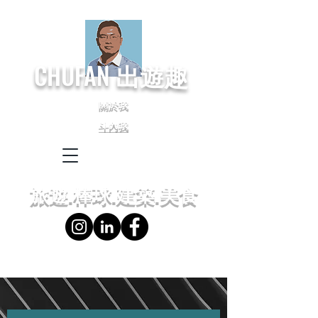
CHUFAN
出遊趣
關於我
斗內我
← Language
← 語言設定
旅遊.棒球.建築.美食