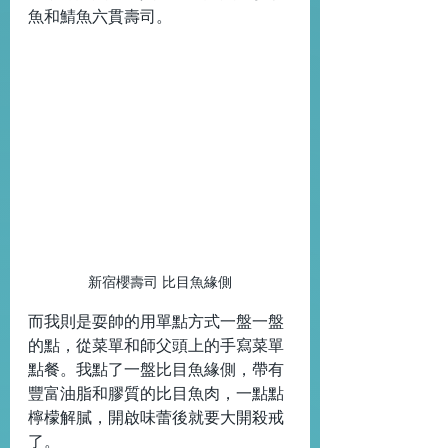
魚和鯖魚六貫壽司。
新宿櫻壽司 比目魚緣側
而我則是耍帥的用單點方式一盤一盤
的點，從菜單和師父頭上的手寫菜單
點餐。我點了一盤比目魚緣側，帶有
豐富油脂和膠質的比目魚肉，一點點
檸檬解膩，開啟味蕾後就要大開殺戒
了。