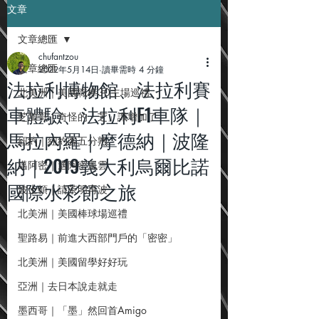
文章
文章總匯
chufantzou
文章總匯
2022年5月14日
讀畢需時 4 分鐘
法拉利博物館、法拉利賽
北美洲｜美國職棒30主場巡禮
車體驗、法拉利F1車隊｜
芝加哥｜奇怪的「芝」識增加了
馬拉內羅｜摩德納｜波隆
紐約｜紐約客五分熟
納｜2019義大利烏爾比諾
邁阿密｜邁阿密風雲
國際水彩節之旅
波士頓｜請茶明再波
北美洲｜美國棒球場巡禮
聖路易｜前進大西部門戶的「密密」
北美洲｜美國留學好好玩
亞洲｜去日本說走就走
墨西哥｜「墨」然回首Amigo