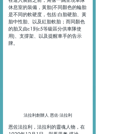
在進入展館之前，角落一隅呈現車隊
休息室的裝備，黃胎(不同顏色的輪胎
是不同的軟硬度，包括:白胎硬胎、黃
胎中性胎、以及紅胎軟胎；而同顏色
的胎又由c1到c5等級區分供車隊使
用)、支撐架、以及提醒車手的告示
牌。
法拉利創辦人 恩佐‧法拉利
恩佐法拉利，法拉利的靈魂人物，在