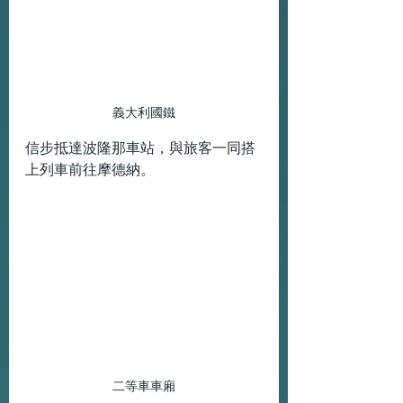
義大利國鐵
信步抵達波隆那車站，與旅客一同搭
上列車前往摩德納。
二等車車廂