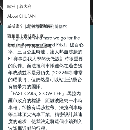
歐洲｜義大利
About CHUFAN
威斯康辛｜奶油啤酒城事
馬拉內羅法拉利博物館
西雅圖｜青城夜未眠
「Lights out! And here we go for the 
Emilia Romagna Grand Prix!」破百心
辛辛那提｜來杯星星那堤
率、三百公里時速，讓人熱血沸騰的
F1賽事是我大學熬夜做設計時很重要
的良伴。而法拉利車隊雖然在過去幾
年成績並不是最頂尖 (2022年卻非常
的耀眼!!)，但依然是可以站上頒獎台
有競爭力的團隊。
「FAST CARS, SLOW LIFE」-馬拉內
羅市政府的標語，距離波隆納一小時
車程，卻擁有瑪莎拉蒂、法拉利車廠
等全球頂尖汽車工業。精密設計與速
度的追求，使我決定將這個小鎮列入
波隆那近郊的行程。