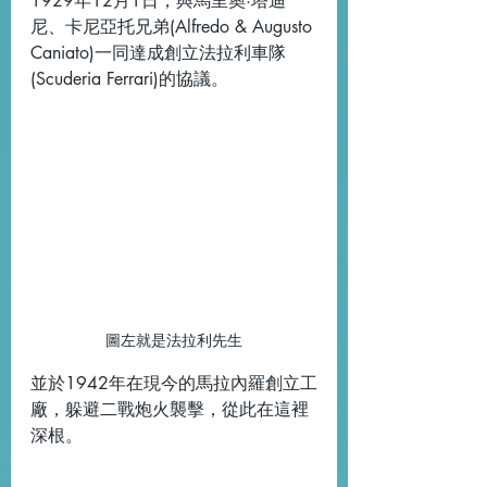
1929年12月1日，與馬里奧·塔迪
尼、卡尼亞托兄弟(Alfredo & Augusto 
Caniato)一同達成創立法拉利車隊
(Scuderia Ferrari)的協議。
圖左就是法拉利先生
並於1942年在現今的馬拉內羅創立工
廠，躲避二戰炮火襲擊，從此在這裡
深根。