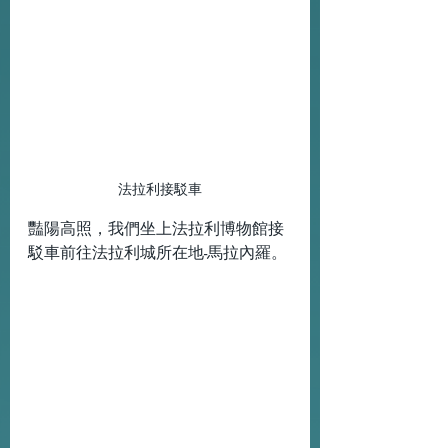
法拉利接駁車
豔陽高照，我們坐上法拉利博物館接
駁車前往法拉利城所在地-馬拉內羅。