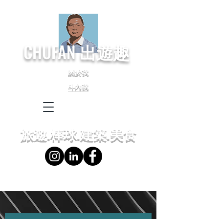
CHUFAN
出遊趣
關於我
斗內我
← Language
← 語言設定
旅遊.棒球.建築.美食