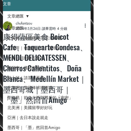
文章
文章總匯
chufantzou
文章總匯
2024年5月26日
讀畢需時 4 分鐘
康得薩區美食 Boicot
北美洲｜美國職棒30主場巡禮
Cafe、Taquearte Condesa、
芝加哥｜奇怪的「芝」識增加了
MENDL DELICATESSEN、
紐約｜紐約客五分熟
Churros Calientitos、Doña
邁阿密｜邁阿密風雲
Blanca、Medellín Market｜
波士頓｜請茶明再波
墨西哥城｜墨西哥｜
北美洲｜美國棒球場巡禮
「墨」然回首Amigo
聖路易｜前進大西部門戶的「密密」
北美洲｜美國留學好好玩
亞洲｜去日本說走就走
墨西哥｜「墨」然回首Amigo