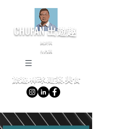
CHUFAN
出遊趣
關於我
斗內我
← Language
← 語言設定
旅遊.棒球.建築.美食