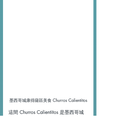
墨西哥城康得薩區美食 Churros Calientitos
這間 Churros Calientitos 是墨西哥城
的熱門吉拿棒店，除了肉桂味還會有
不同的限定季節口味，我們到的時候
恰逢情人節所以有草莓口味，另外搭