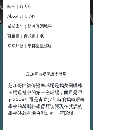
歐洲｜義大利
About CHUFAN
威斯康辛｜奶油啤酒城事
西雅圖｜青城夜未眠
辛辛那提｜來杯星星那堤
芝加哥白襪保證率球場
芝加哥白襪保證率球場是我美國職棒
主場巡禮中的第一座球場，而且是早
在2008年還是青春少年時的我就跟著
學校的暑期科學營拜訪我現在就讀的
學校時就有機會到訪的一座球場。