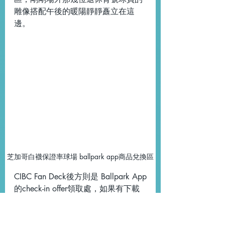
雕像搭配午後的暖陽靜靜矗立在這
邊。
芝加哥白襪保證率球場 ballpark app商品兌換區
CIBC Fan Deck後方則是 Ballpark App
的check-in offer領取處，如果有下載
這個程式的球迷記得打卡之後確認有
沒有中獎，得獎者可以來這個攤位領
取禮品。