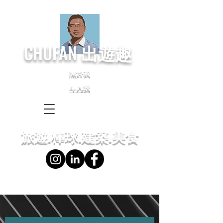
CHUFAN
出遊趣
關於我
斗內我
← Language
← 語言設定
旅遊.棒球.建築.美食