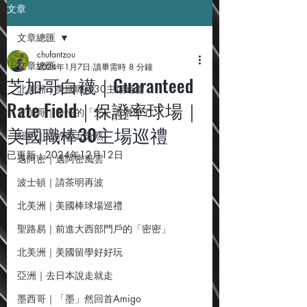
文章
文章總匯
chufantzou
文章總匯
2024年1月7日
讀畢需時 8 分鐘
芝加哥白襪｜Guaranteed
北美洲｜美國職棒30主場巡禮
Rate Field｜保證率球場｜
芝加哥｜奇怪的「芝」識增加了
美國職棒30主場巡禮
紐約｜紐約客五分熟
已更新：
2024年12月12日
邁阿密｜邁阿密風雲
波士頓｜請茶明再波
北美洲｜美國棒球場巡禮
聖路易｜前進大西部門戶的「密密」
北美洲｜美國留學好好玩
亞洲｜去日本說走就走
墨西哥｜「墨」然回首Amigo