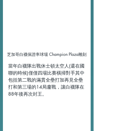
芝加哥白襪保證率球場 Champion Plaza雕刻
當年白襪隊出戰休士頓太空人(還在國
聯的時候)僅僅四場比賽橫掃對手其中
包括第二戰的滿貫全壘打加再見全壘
打和第三場的14局鏖戰，讓白襪隊在
88年後再次封王。