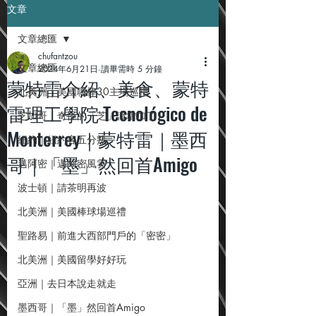
文章
文章總匯
chufantzou
文章總匯
2024年6月21日
讀畢需時 5 分鐘
蒙特雷介紹、美食、蒙特
北美洲｜美國職棒30主場巡禮
雷理工學院 Tecnológico de
芝加哥｜奇怪的「芝」識增加了
Monterrey｜蒙特雷｜墨西
紐約｜紐約客五分熟
哥｜「墨」然回首Amigo
邁阿密｜邁阿密風雲
波士頓｜請茶明再波
北美洲｜美國棒球場巡禮
聖路易｜前進大西部門戶的「密密」
北美洲｜美國留學好好玩
亞洲｜去日本說走就走
墨西哥｜「墨」然回首Amigo