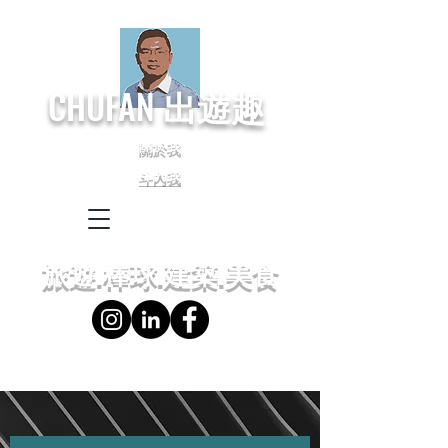
CHUFAN
出遊趣
關於我
斗內我
← Language
← 語言設定
旅遊.棒球.建築.美食