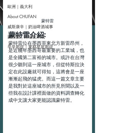
歐洲｜義大利
About CHUFAN
蒙特雷
威斯康辛｜奶油啤酒城事
蒙特雷介紹:
西雅圖｜青城夜未眠
蒙特雷位在墨西哥東北方新雷昂州，
辛辛那提｜來杯星星那堤
是近幾年墨西哥最重要的工業城，也
是全國第二富裕的城市。或許在台灣
很少聽到這一座城市，但從特斯拉決
定在此設廠就可得知，這將會是一座
漸漸起飛的猛虎。而這一篇文章主要
是我對於這座城市的所見所聞以及一
些我在設計課裡面做的資料調查轉化
成中文讓大家更能認識蒙特雷。