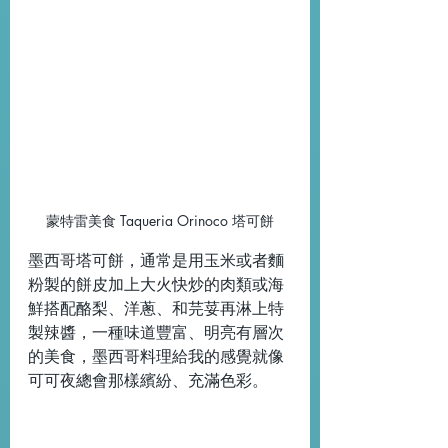
蒙特雷美食 Taqueria Orinoco 塔可餅
墨西哥塔可餅，通常是用玉米或者麵
粉製的餅皮加上大火快炒的肉類或海
鮮搭配酪梨、洋蔥、和芫荽再淋上特
製辣醬，一種味道豐富、明亮有層次
的美食
，墨西哥料理給我的感覺就像
可可夜總會那樣繽紛、充滿色彩。