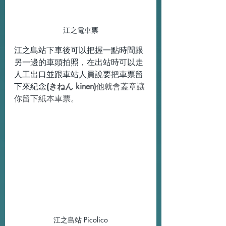
江之電車票
江之島站下車後可以把握一點時間跟
另一邊的車頭拍照，在出站時可以走
人工出口並跟車站人員說要把車票留
下來紀念
(
きねん kinen)
他就會蓋章讓
你留下紙本車票。
江之島站 Picolico