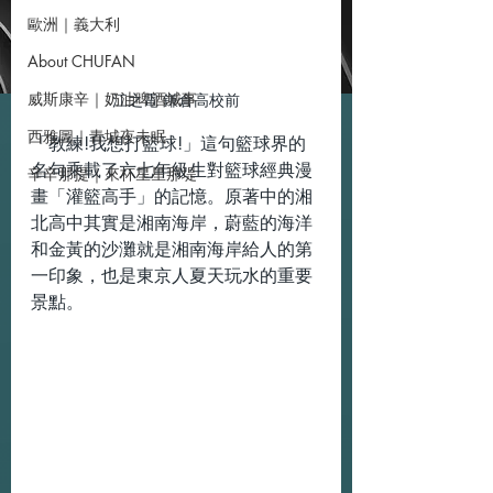
歐洲｜義大利
About CHUFAN
威斯康辛｜奶油啤酒城事
江之電 鎌倉高校前
西雅圖｜青城夜未眠
「教練!我想打籃球!」這句籃球界的
名句乘載了六七年級生對籃球經典漫
辛辛那提｜來杯星星那堤
畫「灌籃高手」的記憶。原著中的湘
北高中其實是湘南海岸，蔚藍的海洋
和金黃的沙灘就是湘南海岸給人的第
一印象，也是東京人夏天玩水的重要
景點。