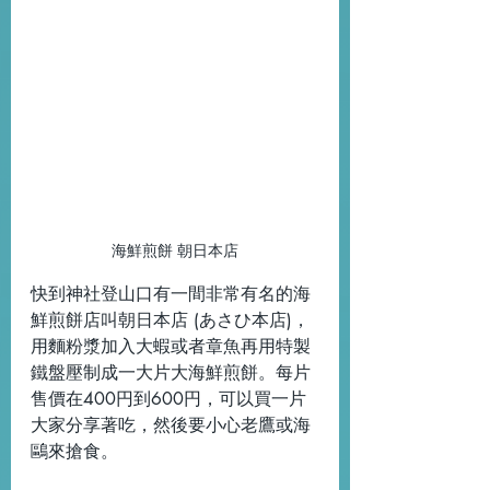
海鮮煎餅 朝日本店
快到神社登山口有一間非常有名的海
鮮煎餅店叫朝日本店 (あさひ本店)，
用麵粉漿加入大蝦或者章魚再用特製
鐵盤壓制成一大片大海鮮煎餅。每片
售價在400円到600円，可以買一片
大家分享著吃，然後要小心老鷹或海
鷗來搶食。