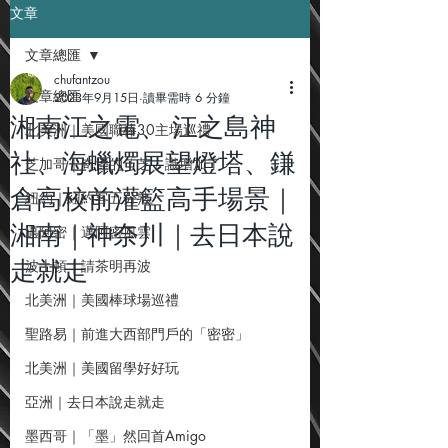
文章
文章總匯
chufantzou
文章總匯
2023年9月15日
讀畢需時 6 分鐘
湘南江之電、 江之島神
北美洲｜美國職棒30主場巡禮
社、海蠟燭展望燈塔、鎌
芝加哥｜奇怪的「芝」識增加了
倉高校前灌籃高手場景｜
紐約｜紐約客五分熟
湘南｜神奈川｜去日本說
邁阿密｜邁阿密風雲
走就走
波士頓｜請茶明再波
北美洲｜美國棒球場巡禮
聖路易｜前進大西部門戶的「密密」
北美洲｜美國留學好好玩
亞洲｜去日本說走就走
墨西哥｜「墨」然回首Amigo