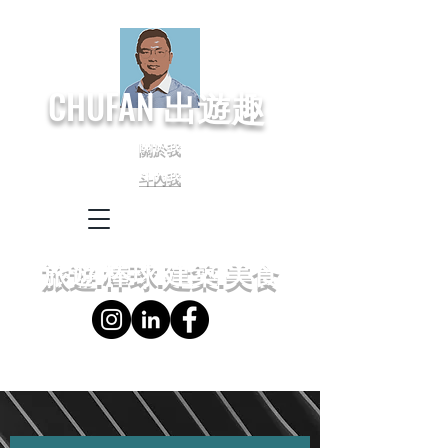
CHUFAN
出遊趣
關於我
斗內我
← Language
← 語言設定
旅遊.棒球.建築.美食