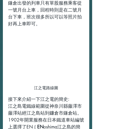
鎌倉出發的列車只有單股服務乘客從
一號月台上車，回程時則是在二號月
台下車，班次很多所以可以等照片拍
好再上車即可。
江之電路線圖
接下來介紹一下江之電的簡史:
江之島電鐵線範圍從神奈川縣藤澤市
藤澤站經江之島站到鐮倉市鎌倉站。
1902年開業服務在日本鐵道車站編號
上選擇了EN ( 
EN
oshima江之島的簡