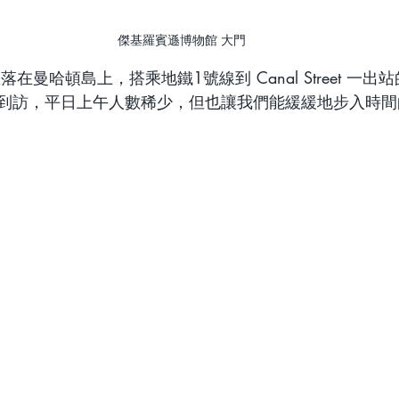
傑基羅賓遜博物館 大門
在曼哈頓島上，搭乘地鐵1號線到 Canal Street 一
到訪，平日上午人數稀少，但也讓我們能緩緩地步入時間