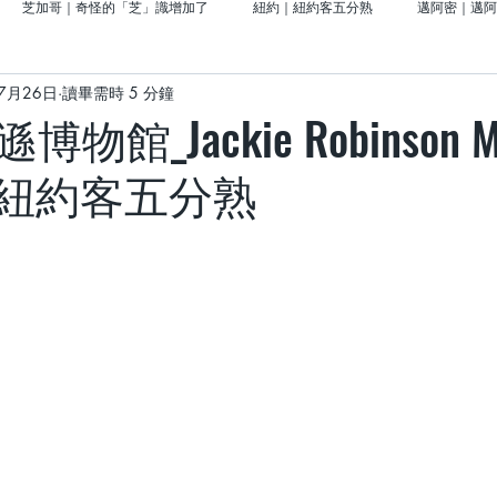
芝加哥｜奇怪的「芝」識增加了
紐約｜紐約客五分熟
邁阿密｜邁阿
7月26日
讀畢需時 5 分鐘
前進大西部門戶的「密密」
北美洲｜美國留學好好玩
亞洲｜去日本說走
館_Jackie Robinson M
紐約客五分熟
｜義大利
About CHUFAN
威斯康辛｜奶油啤酒城事
西雅圖｜青城