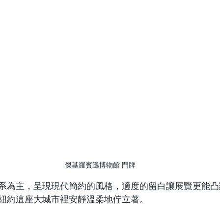
傑基羅賓遜博物館 門牌
系為主，呈現現代簡約的風格，適度的留白讓展覽更能凸
紐約這座大城市裡安靜溫柔地佇立著。