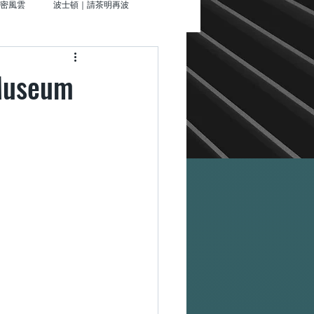
密風雲
波士頓｜請茶明再波
就走
useum
夜未眠
辛辛那提｜來杯星星那堤