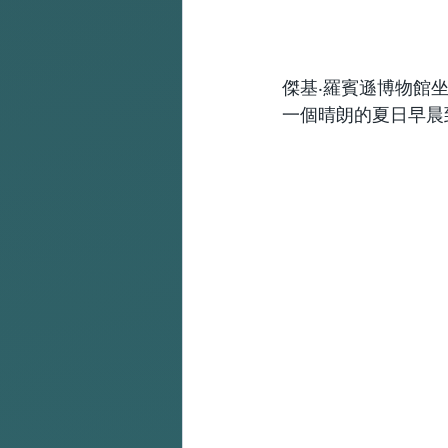
傑基‧羅賓遜博物館坐落
一個晴朗的夏日早晨