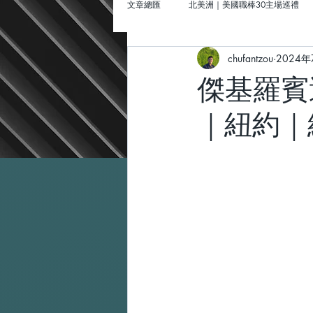
文章總匯
北美洲｜美國職棒30主場巡禮
chufantzou
2024年
北美洲｜美國棒球場巡禮
聖路易｜
傑基羅賓遜博物
｜紐約｜
墨西哥｜「墨」然回首Amigo
歐洲