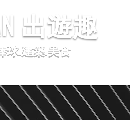
AN
出遊趣
棒球.建築.美食