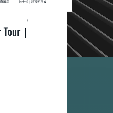
密風雲
波士頓｜請茶明再波
就走
Tour｜
夜未眠
辛辛那提｜來杯星星那堤