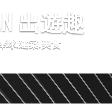
AN
出遊趣
棒球.建築.美食