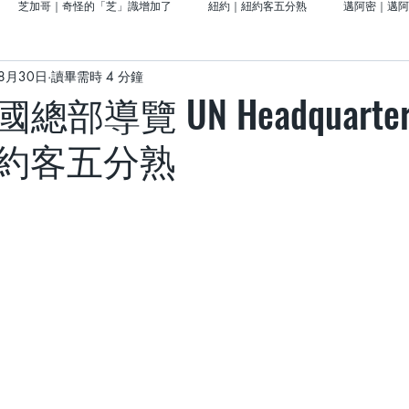
芝加哥｜奇怪的「芝」識增加了
紐約｜紐約客五分熟
邁阿密｜邁阿
8月30日
讀畢需時 4 分鐘
前進大西部門戶的「密密」
北美洲｜美國留學好好玩
亞洲｜去日本說走
部導覽 UN Headquarter 
約客五分熟
｜義大利
About CHUFAN
威斯康辛｜奶油啤酒城事
西雅圖｜青城