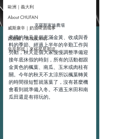
歐洲｜義大利
About CHUFAN
克羅斯家族農場
威斯康辛｜奶油啤酒城事
美國的秋天是個充滿金黃、收成與香
西雅圖｜青城夜未眠
料的季節。經過上半年的辛勤工作與
辛辛那提｜來杯星星那堤
勞動，秋天是個大家慢慢調整準備迎
接年底休假的時刻，所有的活動都跟
金黃色的楓葉、南瓜、玉米或肉桂有
關。今年的秋天不太涼所以楓葉轉黃
的時間很短暫就落葉了，沒有甚麼機
會看到就準備入冬。不過玉米田和南
瓜田還是有得玩的。