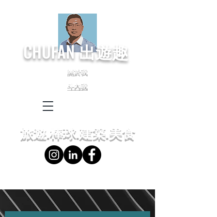
CHUFAN
出遊趣
關於我
斗內我
← Language
← 語言設定
旅遊.棒球.建築.美食