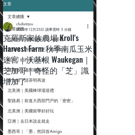
文章
文章總匯
chufantzou
文章總匯
2023年12月25日
讀畢需時 3 分鐘
克羅斯家族農場 Kroll's
北美洲｜美國職棒30主場巡禮
Harvest Farm 秋季南瓜玉米
芝加哥｜奇怪的「芝」識增加了
迷宮｜沃基根 Waukegan｜
紐約｜紐約客五分熟
芝加哥｜奇怪的「芝」識
邁阿密｜邁阿密風雲
增加了
波士頓｜請茶明再波
北美洲｜美國棒球場巡禮
聖路易｜前進大西部門戶的「密密」
北美洲｜美國留學好好玩
亞洲｜去日本說走就走
墨西哥｜「墨」然回首Amigo