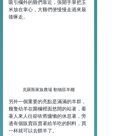
吸引欄外的雞們靠近，張開手掌把玉
米放在掌心，大雞們便慢慢走過來最
後啄走。
克羅斯家族農場 動物區羊棚
另外一個重要的亮點是滿滿的羊群，
幾隻幼羊在圍欄裡面悠閒的站著，看
著人來人往卻依舊慵懶的休息著，旁
邊有個販賣區賣著給羊吃的飼料，買
一杯就可以去餵羊了。