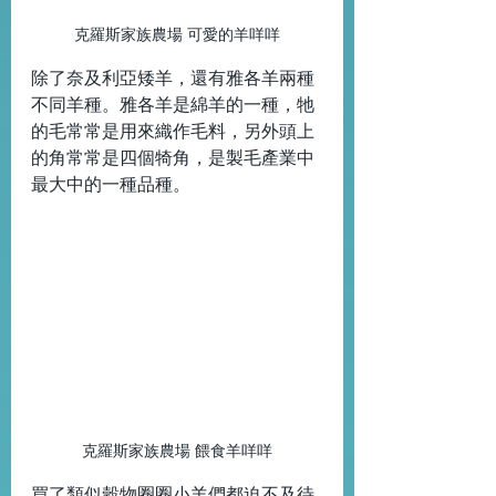
克羅斯家族農場 可愛的羊咩咩
除了奈及利亞矮羊，還有雅各羊兩種
不同羊種。雅各羊是綿羊的一種，牠
的毛常常是用來織作毛料，另外頭上
的角常常是四個犄角，是製毛產業中
最大中的一種品種。
克羅斯家族農場 餵食羊咩咩
買了類似穀物圈圈小羊們都迫不及待