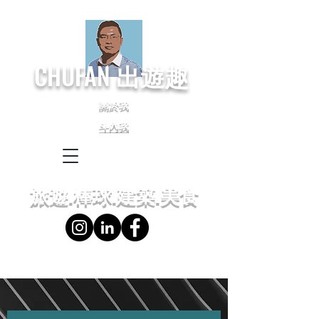
CHUFAN
出遊趣
關於我
斗內我
← Language
← 語言設定
旅遊.棒球.建築.美食