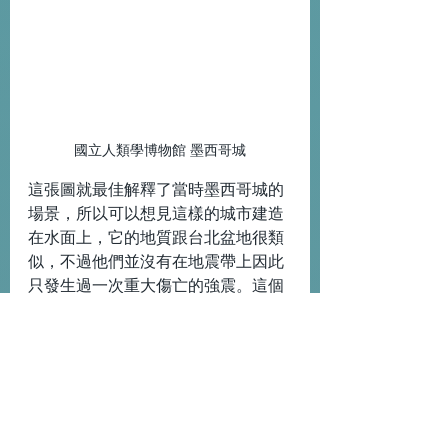
國立人類學博物館 墨西哥城
這張圖就最佳解釋了當時墨西哥城的
場景，所以可以想見這樣的城市建造
在水面上，它的地質跟台北盆地很類
似，不過他們並沒有在地震帶上因此
只發生過一次重大傷亡的強震。這個
博物館主要展示了所有阿茲特克文化
在不同區域所出土的文物，所以被稱
之為人類學博物館，另外整個博物館
被公園所有綠色的景色簇擁著。