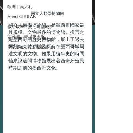
歐洲｜義大利
國立人類學博物館
About CHUFAN
國立人類學博物館，是墨西哥國家最
威斯康辛｜奶油啤酒城事
具規模、文物最多的博物館。換言之
西雅圖｜青城夜未眠
是墨西哥的歷史博物館，展出了過去
阿茲特克時期以及所有在墨西哥城周
辛辛那提｜來杯星星那堤
遭文明的文物。如果用編年史的時間
軸來說這間博物館展出著西班牙殖民
時期之前的墨西哥文化。