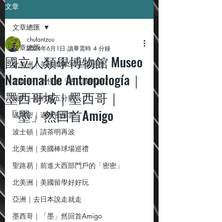
文章
文章總匯
chufantzou
文章總匯
2024年6月1日
讀畢需時 4 分鐘
國立人類學博物館 Museo
北美洲｜美國職棒30主場巡禮
Nacional de Antropología｜
芝加哥｜奇怪的「芝」識增加了
墨西哥城｜墨西哥｜
紐約｜紐約客五分熟
「墨」然回首Amigo
邁阿密｜邁阿密風雲
波士頓｜請茶明再波
北美洲｜美國棒球場巡禮
聖路易｜前進大西部門戶的「密密」
北美洲｜美國留學好好玩
亞洲｜去日本說走就走
墨西哥｜「墨」然回首Amigo