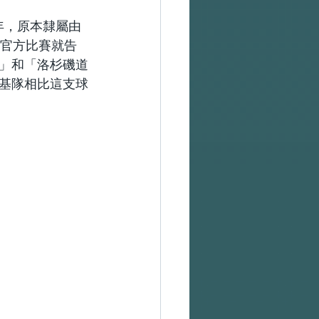
年，原本隸屬由
任何官方比賽就告
」和「洛杉磯道
基隊相比這支球