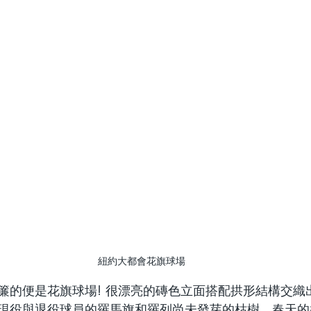
紐約大都會花旗球場
簾的便是花旗球場! 很漂亮的磚色立面搭配拱形結構交織
現役與退役球員的羅馬旗和羅列尚未發芽的枯樹，春天的