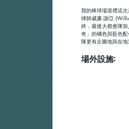
我的棒球場巡禮這次
律師威廉‧謝亞 (Wi
終，最後大都會隊加
奇」的橘色與藍色配
隊更有企圖地與在地
場外設施: