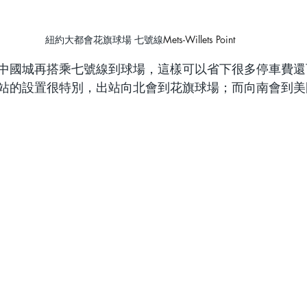
紐約大都會花旗球場 七號線
Mets-Willets Point
中國城再搭乘七號線到球場，這樣可以省下很多停車費還
站的設置很特別，出站向北會到花旗球場；而向南會到美