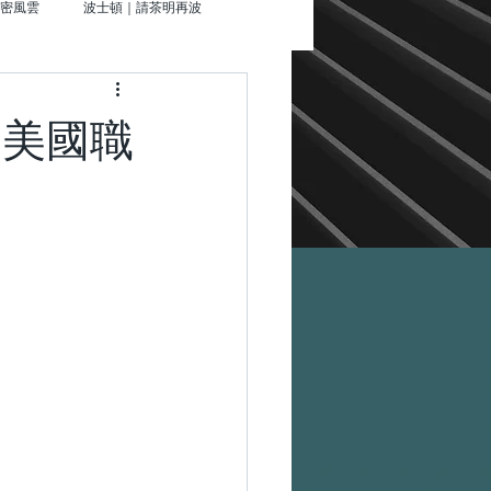
密風雲
波士頓｜請茶明再波
就走
場｜美國職
夜未眠
辛辛那提｜來杯星星那堤