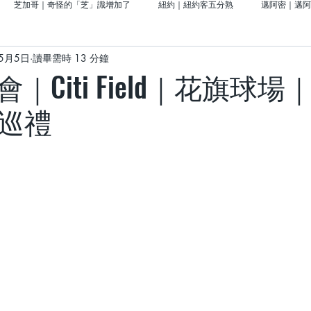
芝加哥｜奇怪的「芝」識增加了
紐約｜紐約客五分熟
邁阿密｜邁阿
年5月5日
讀畢需時 13 分鐘
前進大西部門戶的「密密」
北美洲｜美國留學好好玩
亞洲｜去日本說走
｜Citi Field｜花旗球
場巡禮
｜義大利
About CHUFAN
威斯康辛｜奶油啤酒城事
西雅圖｜青城