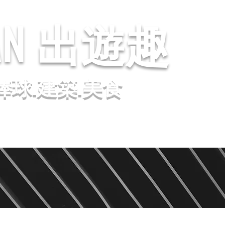
AN
出遊趣
棒球.建築.美食