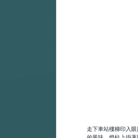
走下車站樓梯印入眼
的風味，燈柱上掛著