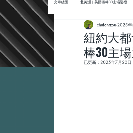
文章總匯
北美洲｜美國職棒30主場巡禮
chufantzou
2025
北美洲｜美國棒球場巡禮
聖路易｜
紐約大都會
棒30主
墨西哥｜「墨」然回首Amigo
歐洲
已更新：
2025年7月20日