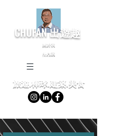
CHUFAN
出遊趣
關於我
斗內我
← Language
← 語言設定
旅遊.棒球.建築.美食