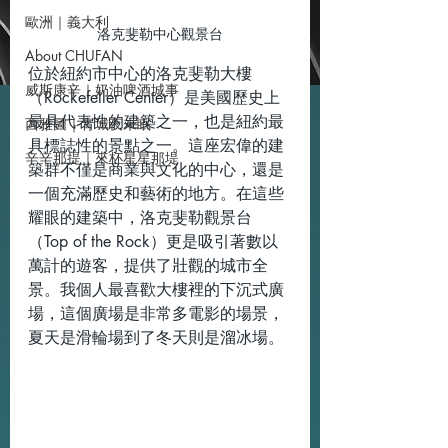
歐洲｜義大利
洛克斐勒中心觀景台
About CHUFAN
位於紐約市中心的洛克斐勒大樓
威斯康辛｜奶油啤酒城事
（Rockefeller Center）是美國歷史上
最具代表性的建築之一，也是紐約最
西雅圖｜青城夜未眠
具標誌性的景點之一。這座宏偉的建
辛辛那提｜來杯星星那堤
築群不僅是商業與文化的中心，還是
一個充滿歷史和藝術的地方。在這些
耀眼的建築中，洛克斐勒觀景台
（Top of the Rock）更是吸引著數以
萬計的遊客，提供了壯觀的城市全
景。我個人最喜歡大樓裡的下沉式廣
場，這個廣場是非常多電影的場景，
夏天是滑輪場到了冬天則是溜冰場。