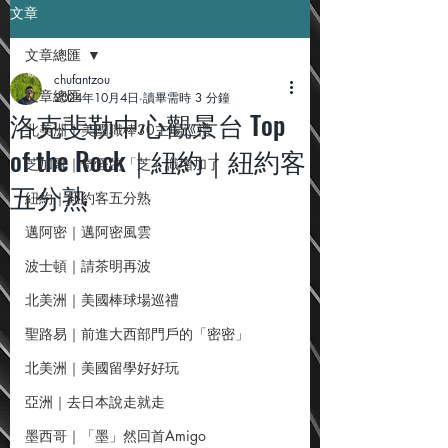
文章
文章總匯
chufantzou
文章總匯
2024年10月4日
讀畢需時 3 分鐘
洛克斐勒中心觀景台 Top
北美洲｜美國職棒30主場巡禮
of the Rock｜紐約｜紐約客
芝加哥｜奇怪的「芝」識增加了
五分熟
紐約｜紐約客五分熟
邁阿密｜邁阿密風雲
波士頓｜請茶明再波
北美洲｜美國棒球場巡禮
聖路易｜前進大西部門戶的「密密」
北美洲｜美國留學好好玩
亞洲｜去日本說走就走
墨西哥｜「墨」然回首Amigo