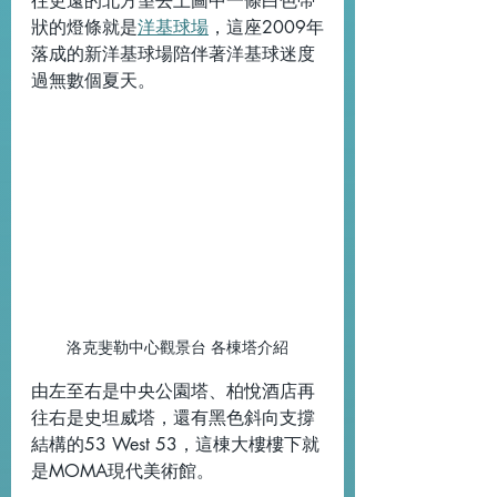
往更遠的北方望去上圖中一條白色帶
狀的燈條就是
洋基球場
，這座2009年
落成的新洋基球場陪伴著洋基球迷度
過無數個夏天。
洛克斐勒中心觀景台 各棟塔介紹
由左至右是中央公園塔、柏悅酒店再
往右是史坦威塔，還有黑色斜向支撐
結構的53 West 53，這棟大樓樓下就
是MOMA現代美術館。