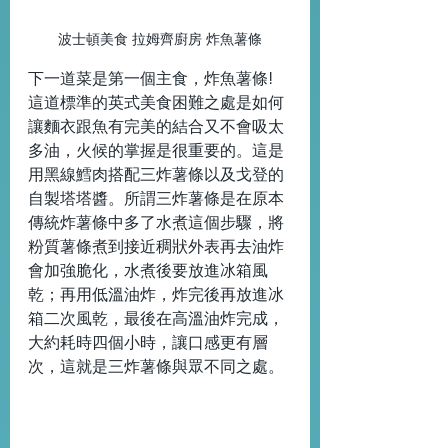
波士頓美食 拉姆齊廚房 炸魚薯條
下一道菜是第一個主食，炸魚薯條! 
這道標準的英式美食困難之處是如何
讓麵衣跟魚有完美的結合又不會吸太
多油，火候的掌握是很重要的。這是
用黑線鱈肉搭配三炸薯條以及戈登的
自製塔塔醬。所謂三炸薯條是在原本
傳統炸薯條中多了水煮這個步驟，將
粉質薯條煮到接近稠狀外表再去油炸
會加強脆化，水煮後要放進冰箱風
乾；再用低溫油炸，炸完後再放進冰
箱二次風乾，最後在高溫油炸完成，
大約耗時四個小時，讓口感更有層
次，這就是三炸薯條與眾不同之處。