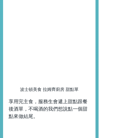
波士頓美食 拉姆齊廚房 甜點單
享用完主食，服務生會遞上甜點跟餐
後酒單，不喝酒的我們想說點一個甜
點來做結尾。