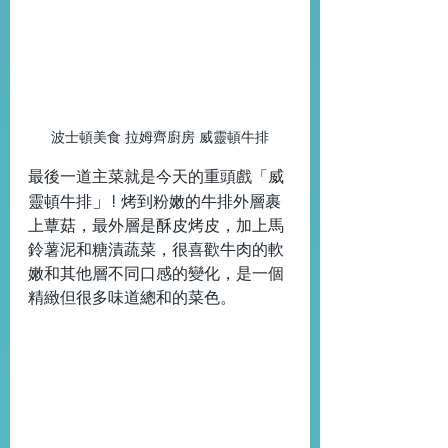
波士頓美食 拉姆齊廚房 威靈頓牛排
最後一道主菜就是今天的重頭戲「威
」
靈頓牛排
! 烤到粉嫩的牛排外層裹
上蕈菇，最外層是酥皮烤皮，加上馬
鈴薯泥和糖漬蔬菜，很喜歡牛肉的軟
嫩和其他層不同口感的變化，是一個
精緻但很多味道總和的菜色。