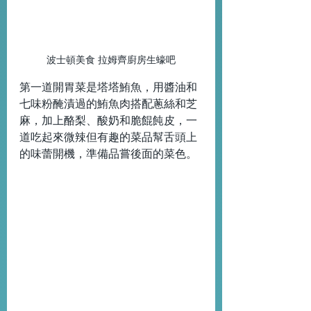
波士頓美食 拉姆齊廚房生蠔吧
第一道開胃菜是塔塔鮪魚，用醬油和
七味粉醃漬過的鮪魚肉搭配蔥絲和芝
麻，加上酪梨、酸奶和脆餛飩皮，一
道吃起來微辣但有趣的菜品幫舌頭上
的味蕾開機，準備品嘗後面的菜色。