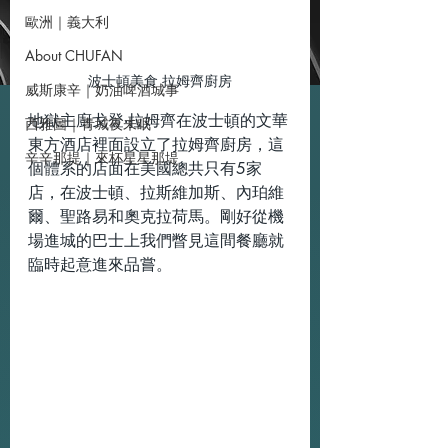
歐洲｜義大利
About CHUFAN
波士頓美食 拉姆齊廚房
威斯康辛｜奶油啤酒城事
地獄主廚戈登‧拉姆齊在波士頓的文華
西雅圖｜青城夜未眠
東方酒店裡面設立了拉姆齊廚房，這
辛辛那提｜來杯星星那堤
個體系的店面在美國總共只有5家
店，在波士頓、拉斯維加斯、內珀維
爾、聖路易和奧克拉荷馬。剛好從機
場進城的巴士上我們瞥見這間餐廳就
臨時起意進來品嘗。