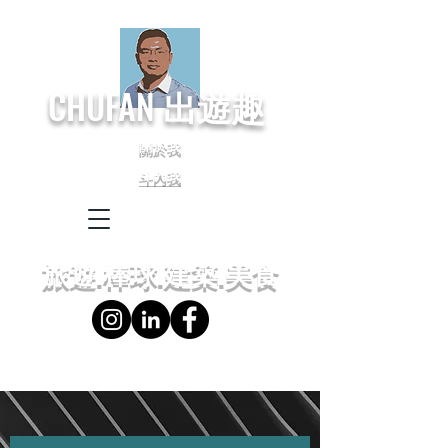
CHUFAN
出遊趣
關於我
斗內我
← Language
← 語言設定
旅遊.棒球.建築.美食