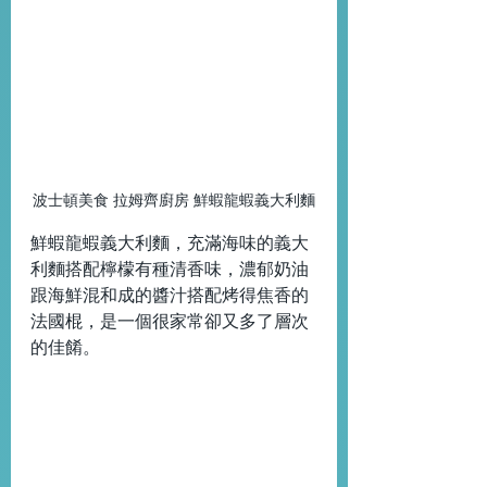
波士頓美食 拉姆齊廚房 鮮蝦龍蝦義大利麵
鮮蝦龍蝦義大利麵，充滿海味的義大
利麵搭配檸檬有種清香味，濃郁奶油
跟海鮮混和成的醬汁搭配烤得焦香的
法國棍，是一個很家常卻又多了層次
的佳餚。