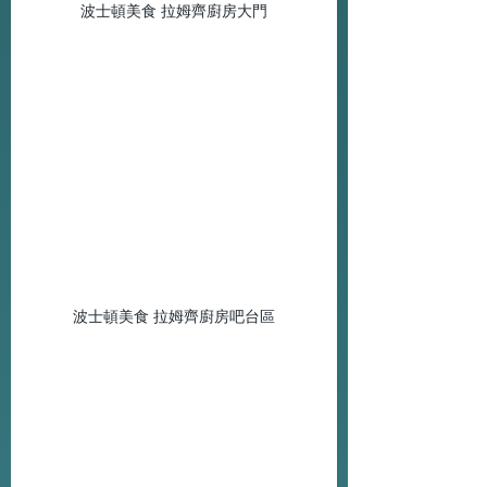
波士頓美食 拉姆齊廚房大門
波士頓美食 拉姆齊廚房吧台區