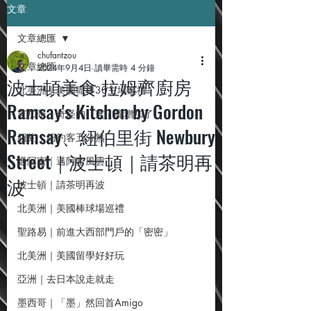
文章
文章總匯
chufantzou
文章總匯
2024年9月4日
讀畢需時 4 分鐘
波士頓美食 拉姆齊廚房
北美洲｜美國職棒30主場巡禮
Ramsay's Kitchen by Gordon
芝加哥｜奇怪的「芝」識增加了
Ramsay、紐伯里街 Newbury
紐約｜紐約客五分熟
Street｜波士頓｜請茶明再
邁阿密｜邁阿密風雲
波
波士頓｜請茶明再波
北美洲｜美國棒球場巡禮
聖路易｜前進大西部門戶的「密密」
北美洲｜美國留學好好玩
亞洲｜去日本說走就走
墨西哥｜「墨」然回首Amigo