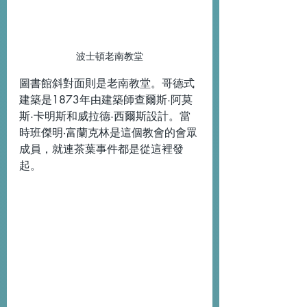
波士頓老南教堂
圖書館斜對面則是老南教堂。哥德式
建築是1873年由建築師
查爾斯·阿莫
斯·卡明斯和威拉德·西爾斯設計。當
時班傑明‧富蘭克林是這個教會的會眾
成員，就連茶葉事件都是從這裡發
起。