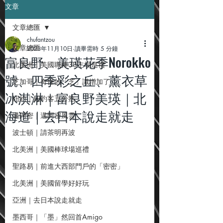
文章
文章總匯
chufantzou
文章總匯
2023年11月10日
讀畢需時 5 分鐘
富良野、美瑛花季Norokko
北美洲｜美國職棒30主場巡禮
號、四季彩之丘、薰衣草
芝加哥｜奇怪的「芝」識增加了
冰淇淋｜富良野美瑛｜北
紐約｜紐約客五分熟
海道｜去日本說走就走
邁阿密｜邁阿密風雲
波士頓｜請茶明再波
北美洲｜美國棒球場巡禮
聖路易｜前進大西部門戶的「密密」
北美洲｜美國留學好好玩
亞洲｜去日本說走就走
墨西哥｜「墨」然回首Amigo