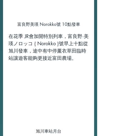
富良野美瑛 Norokko號 10點發車
在花季 JR會加開特別列車，富良野·美
瑛ノロッコ ( Norokko )號早上十點從
旭川發車，途中有中停薰衣草田臨時
站讓遊客能夠更接近富田農場。
旭川車站月台