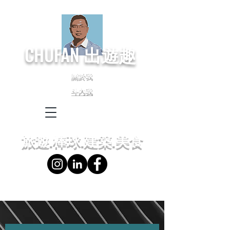
CHUFAN
出遊趣
關於我
斗內我
← Language
← 語言設定
旅遊.棒球.建築.美食