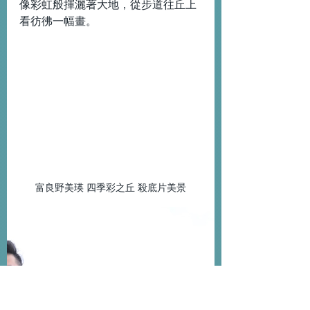
像彩虹般揮灑著大地，從步道往丘上
看彷彿一幅畫。
富良野美瑛 四季彩之丘 殺底片美景