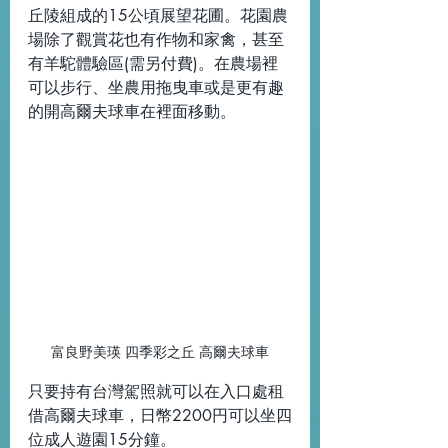
丘陵組成的15公頃展望花圃。花園農
場除了觀賞花也有作物和家禽，甚至
有羊駝體驗區(需另付費)。在農場裡
可以步行、坐農用拖曳車或是更有趣
的開高爾夫球車在裡面移動。
富良野美瑛 四季彩之丘 高爾夫球車
只要持有台灣駕照就可以在入口處租
借高爾夫球車，日幣2200円可以坐四
位成人遊園15分鐘。