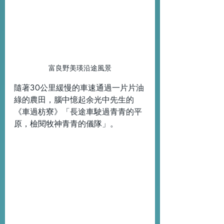
富良野美瑛沿途風景
隨著30公里緩慢的車速通過一片片油
綠的農田，腦中憶起余光中先生的
《車過枋寮》「長途車駛過青青的平
原，檢閱牧神青青的儀隊」。