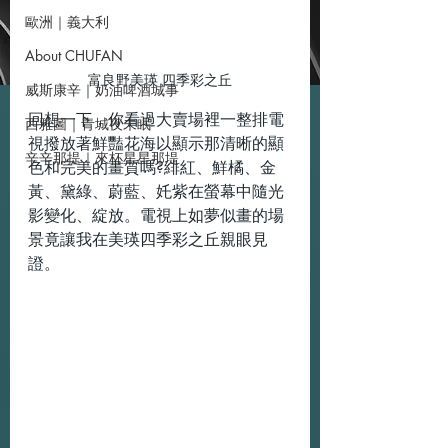
歐洲｜義大利
About CHUFAN
富良野美瑛 四季彩之丘
威斯康辛｜奶油啤酒城事
回想一下，你看過大賣場裡一整排電
西雅圖｜青城夜未眠
視撥放著鮮豔花海以顯示那清晰的顯
辛辛那提｜來杯星星那堤
色和完美的畫質嗎?緋紅、鮮橘、金
黃、黛綠、蔚藍、奼紫在螢幕中隨光
影變化、綻放。電視上如夢似畫的場
景竟讓我在美瑛四季彩之丘親眼見
證。