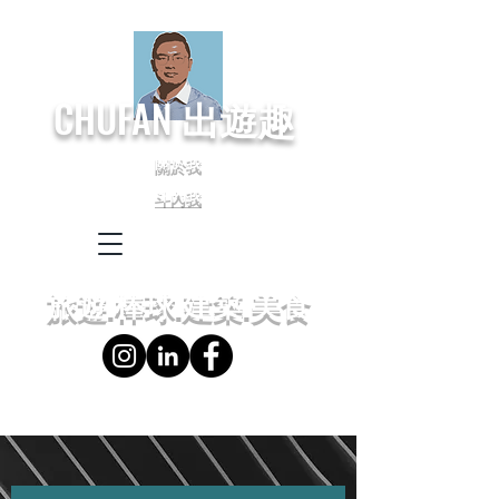
CHUFAN
出遊趣
關於我
斗內我
← Language
← 語言設定
旅遊.棒球.建築.美食