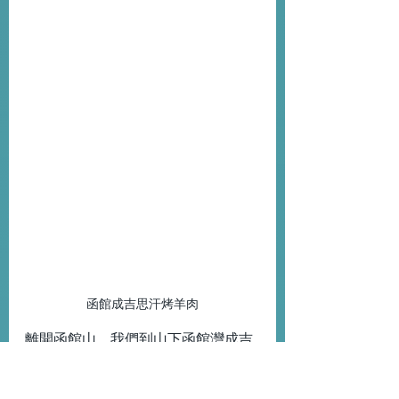
函館成吉思汗烤羊肉
離開函館山，我們到山下函館灣成吉
思汗羊羊亭烤羊肉，這裡的烤羊肉源
自北海道大地肥沃的草原和鮮美泉水