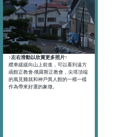
↑左右滑動以欣賞更多照片↑
纜車緩緩向山上前進，可以看到遠方
函館正教會-俄羅斯正教會，尖塔頂端
的風見雞就和神戶異人館的一模一樣
作為帶來好運的象徵。