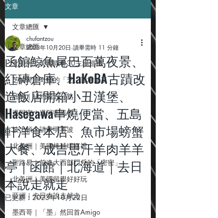
文章
文章總匯
chufantzou
文章總匯
2023年10月20日
讀畢需時 11 分鐘
函館鯨魚尾巴百萬夜景、
北美洲｜美國職棒30主場巡禮
紅磚倉庫、HaKoBA古蹟改
芝加哥｜奇怪的「芝」識增加了
造飯店開箱小丑漢堡、
紐約｜紐約客五分熟
Hasegawa串燒便當、五島
邁阿密｜邁阿密風雲
軒洋食本店、魚市場螃蟹
波士頓｜請茶明再波
大餐、成吉思汗羊肉羊羊
北美洲｜美國棒球場巡禮
亭｜函館｜北海道｜去日
聖路易｜前進大西部門戶的「密密」
本說走就走
北美洲｜美國留學好好玩
亞洲｜去日本說走就走
已更新：
2023年10月22日
墨西哥｜「墨」然回首Amigo