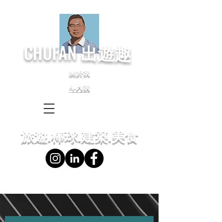
CHUFAN
出遊趣
關於我
斗內我
← Language
← 語言設定
旅遊.棒球.建築.美食