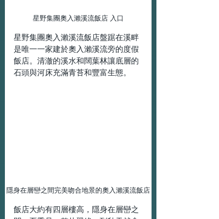
星野集團奧入瀨溪流飯店 入口
星野集團奧入瀨溪流飯店盤踞在溪畔
是唯一一家建於奧入瀨溪流旁的度假
飯店。清澈的溪水和闊葉林讓底層的
石頭與河床充滿青苔和豐富生態。
隱身在層巒之間完美吻合地景的奧入瀨溪流飯店
飯店大約有四層樓高，隱身在層巒之