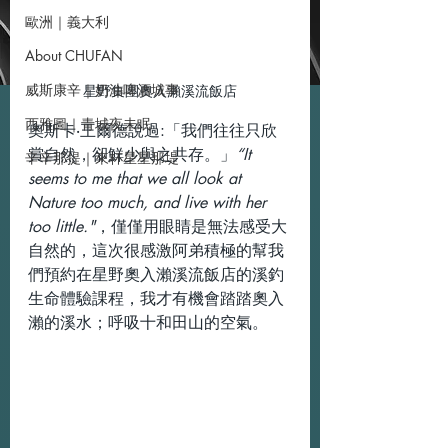
歐洲｜義大利
About CHUFAN
威斯康辛｜奶油啤酒城事
星野集團奧入瀨溪流飯店
西雅圖｜青城夜未眠
奧斯卡‧王爾德說過:「我們往往只欣
賞自然，卻鮮少與之共存。」
“It 
辛辛那提｜來杯星星那堤
seems to me that we all look at 
Nature too much, and live with her 
too little."
，僅僅用眼睛是無法感受大
自然的，這次很感激阿弟積極的幫我
們預約在星野奧入瀨溪流飯店的溪釣
生命體驗課程，我才有機會踏踏奧入
瀨的溪水；呼吸十和田山的空氣。