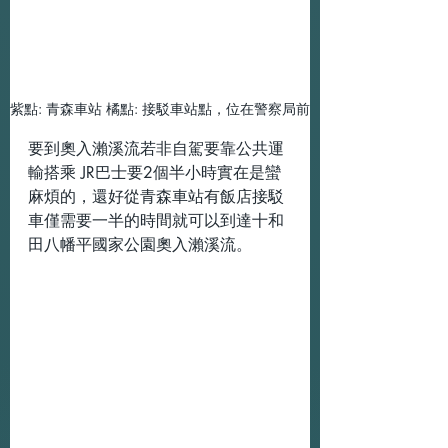
紫點: 青森車站 橘點: 接駁車站點，位在警察局前
要到奧入瀨溪流若非自駕要靠公共運
輸搭乘 JR巴士要2個半小時實在是蠻
麻煩的，還好從青森車站有飯店接駁
車僅需要一半的時間就可以到達十和
田八幡平國家公園奧入瀨溪流。