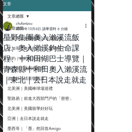
文章
文章總匯
chufantzou
文章總匯
2023年10月6日
讀畢需時 6 分鐘
星野集團奧入瀨溪流飯
北美洲｜美國職棒30主場巡禮
店、奧入瀨溪釣生命課
芝加哥｜奇怪的「芝」識增加了
程、十和田湖巴士導覽｜
紐約｜紐約客五分熟
青森縣十和田奧入瀨溪流
邁阿密｜邁阿密風雲
｜東北｜去日本說走就走
波士頓｜請茶明再波
北美洲｜美國棒球場巡禮
聖路易｜前進大西部門戶的「密密」
北美洲｜美國留學好好玩
亞洲｜去日本說走就走
墨西哥｜「墨」然回首Amigo