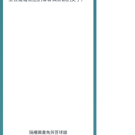
隔柵圖書角與苔球牆