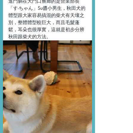
進門躺在大門口簷廊的是營業部長
「す-ちゃん」Su醬小男生，秋田犬的
體型跟大家容易搞混的柴犬有天壤之
別，整體體型較巨大，而且毛髮蓬
鬆，耳朵也很厚實，這就是初步分辨
秋田跟柴犬的方法。