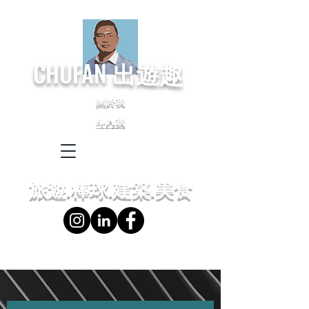
CHUFAN
出遊趣
關於我
斗內我
← Language
← 語言設定
旅遊.棒球.建築.美食