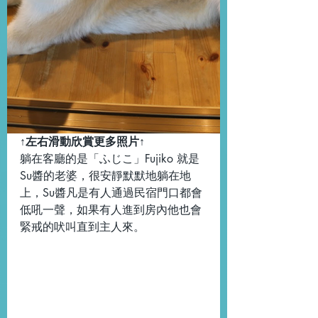
↑左右滑動欣賞更多照片↑
躺在客廳的是「ふじこ」Fujiko 就是
Su醬的老婆，很安靜默默地躺在地
上，Su醬凡是有人通過民宿門口都會
低吼一聲，如果有人進到房內他也會
緊戒的吠叫直到主人來。