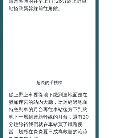
還是準時的在早上11:26分於上野車
站搭乘新幹線前往角館。
超長的手扶梯
從上野上車要從地下鐵到達地面走在
猶如迷宮的站內大廳，迂迴經過地面
特急列車的月台再往車站後方下到約
地下十層到達新幹線的月台，還有20
分鐘餘裕我們就在車站買了鐵路便
當，幾瓶在炎炎夏日成為救贖的沁涼