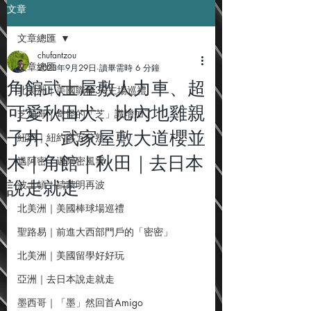
文章
文章總匯
chufantzou
文章總匯
2023年9月29日
讀畢需時 6 分鐘
角館武士屋敷人力車、超
北美洲｜美國職棒30主場巡禮
可愛秋田犬、比內地雞親
芝加哥｜奇怪的「芝」識增加了
子丼、武家屋敷大道櫻並
紐約｜紐約客五分熟
木｜角館｜秋田｜去日本
邁阿密｜邁阿密風雲
說走就走
波士頓｜請茶明再波
北美洲｜美國棒球場巡禮
聖路易｜前進大西部門戶的「密密」
北美洲｜美國留學好好玩
亞洲｜去日本說走就走
墨西哥｜「墨」然回首Amigo