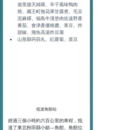
遊里揚天婦羅、辛子風味鴨肉
燒、藏王町無花果甘露煮、毛豆
泥麻糬、福島牛漢堡肉佐遠野產
番茄、會津產優格醬、青豆、炸
甜椒、飛魚高湯炸豆腐
山形縣蒟蒻丸、紅蘿蔔、菜豆
抵達角館站
經過三個小時約六百公里的車程，抵
達了東北秋田縣小鎮—角館。角館位