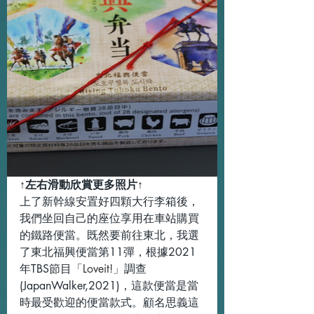
↑左右滑動欣賞更多照片↑
上了新幹線安置好四顆大行李箱後，
我們坐回自己的座位享用在車站購買
的鐵路便當。既然要前往東北，我選
了東北福興便當第11彈，根據2021
年TBS節目「
Loveit!」
調查 
(JapanWalker,2021)，這款便當是當
時最受歡迎的便當款式。顧名思義這