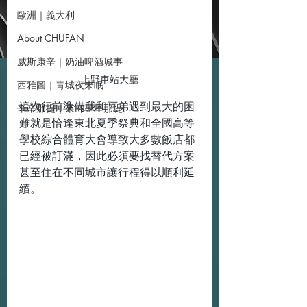
歐洲｜義大利
About CHUFAN
威斯康辛｜奶油啤酒城事
上野車站大廳
西雅圖｜青城夜未眠
這次行前準備我和阿弟遇到最大的困
辛辛那提｜來杯星星那堤
難就是恰逢東北夏季祭典和全國高等
學校綜合體育大會導致大多數飯店都
已經被訂滿，因此必須要找替代方案
甚至住在不同城市讓行程得以順利延
續。