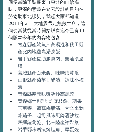
個便當除了裝載來自東北的山珍海
味，更深的意義在於它設計的目的在
於協助東北賑災，我想大家都知道
2011年311大地震帶走無數生命，這
個便當就從當時開始販售迄今已有11
個版本今年的內容物包含:
青森縣產鯊魚片高湯混和秋田縣
產比内地雞高湯炊飯
岩手縣產佐助豚燒肉、醬油漬過
貓
宮城縣產白米飯、味噌漬黃瓜
山形縣產菊芋甘醋漬、調味小梅
漬
青森縣產蒜味鹽麴炒高麗菜
青森鄉土料理: 炸花枝餅、蘋果
玉蔥醬、蓮藕梅醋漬、甘辛米麴
炸茄子、起司風味馬鈴薯沙拉、
煙燻蘿蔔乾、北三陸產裙帶菜
岩手縣味噌漬烤鮭魚、厚蛋燒、