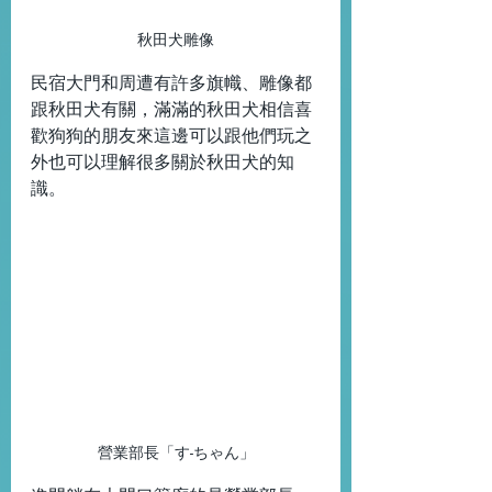
秋田犬雕像
民宿大門和周遭有許多旗幟、雕像都
跟秋田犬有關，滿滿的秋田犬相信喜
歡狗狗的朋友來這邊可以跟他們玩之
外也可以理解很多關於秋田犬的知
識。
營業部長「す-ちゃん」